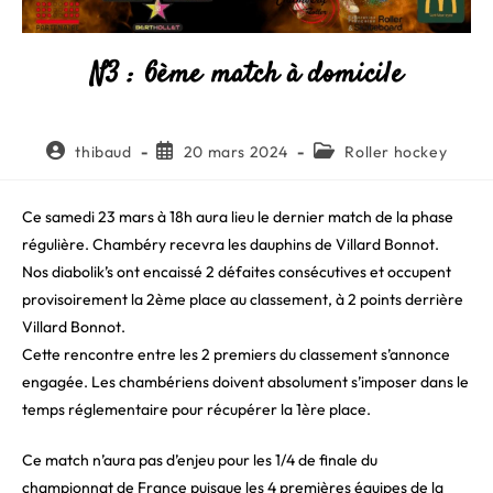
N3 : 6ème match à domicile
Auteur/autrice
Publication
Post
thibaud
20 mars 2024
Roller hockey
de
publiée :
category:
la
publication :
Ce samedi 23 mars à 18h aura lieu le dernier match de la phase
régulière. Chambéry recevra les dauphins de Villard Bonnot.
Nos diabolik’s ont encaissé 2 défaites consécutives et occupent
provisoirement la 2ème place au classement, à 2 points derrière
Villard Bonnot.
Cette rencontre entre les 2 premiers du classement s’annonce
engagée. Les chambériens doivent absolument s’imposer dans le
temps réglementaire pour récupérer la 1ère place.
Ce match n’aura pas d’enjeu pour les 1/4 de finale du
championnat de France puisque les 4 premières équipes de la