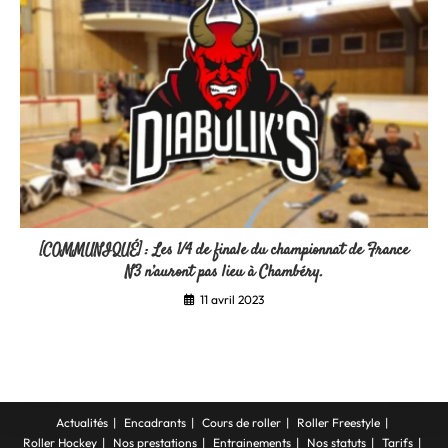
[COMMUNIQUÉ] : Les 1/4 de finale du championnat de France
N3 n’auront pas lieu à Chambéry.
11 avril 2023
Actualités
Encadrants
Cours de roller
Roller Freestyle
Roller Hockey
Nos prestations
Entrainements
Nos statuts
Tarifs