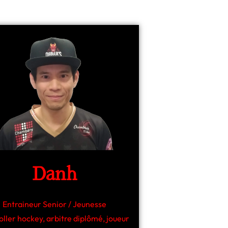
Danh
Entraineur Senior / Jeunesse
oller hockey, arbitre diplômé, joueur