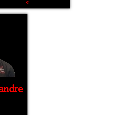
R1
andre
r