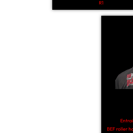
R1
Entra
BEF roller h