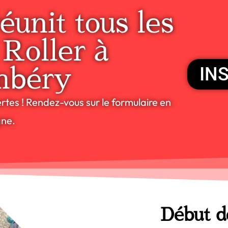
éunit tous les
 Roller à
IN
mbéry
rtes ! Rendez-vous sur le formulaire en
gne.
Début d