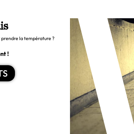
is
t prendre la température ?
nt !
TS