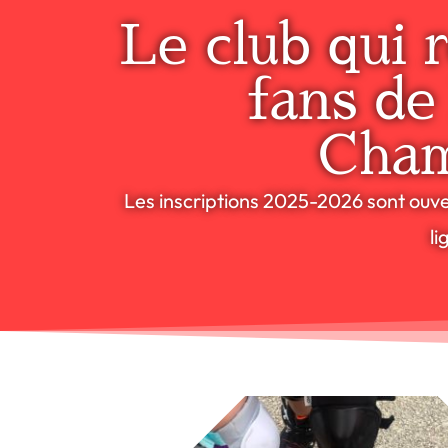
Le club qui r
fans de
Cha
Les inscriptions 2025-2026 sont ouve
li