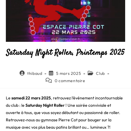
Saturday Night Roller, Printemps 2025
Auteur/autrice
Publication
Post
thibaud
5 mars 2025
Club
de
publiée :
category:
Commentaires
0 commentaire
la
de
publication :
la
publication :
Le
samedi 22 mars 2025
, retrouvez l’événement incontournable
du club : le
Saturday Night Roller
! Une soirée conviviale et
ouverte à tous, que vous soyez débutant ou passionné de roller.
Retrouvez-nous au gymnase Pierre Cot pour bouger sur la
musique avec vos plus beau patins brillant ou… lumineux ?!