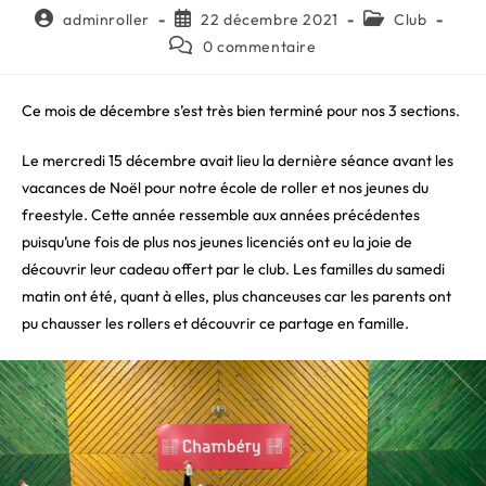
Auteur/autrice
Publication
Post
adminroller
22 décembre 2021
Club
de
publiée :
category:
Commentaires
0 commentaire
la
de
publication :
la
publication :
Ce mois de décembre s’est très bien terminé pour nos 3 sections.
Le mercredi 15 décembre avait lieu la dernière séance avant les
vacances de Noël pour notre école de roller et nos jeunes du
freestyle. Cette année ressemble aux années précédentes
puisqu’une fois de plus nos jeunes licenciés ont eu la joie de
découvrir leur cadeau offert par le club. Les familles du samedi
matin ont été, quant à elles, plus chanceuses car les parents ont
pu chausser les rollers et découvrir ce partage en famille.