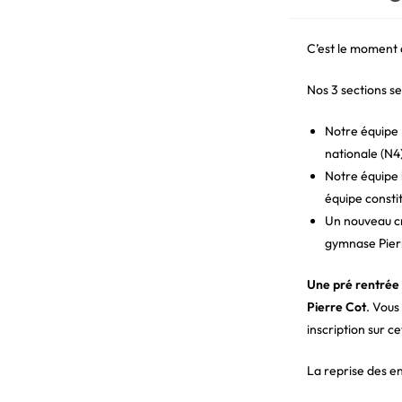
d
la
pu
C’est le moment 
Nos 3 sections s
Notre équipe 
nationale (N4)
Notre équipe 
équipe consti
Un nouveau cr
gymnase Pier
Une pré rentrée 
Pierre Cot
. Vous
inscription sur c
La reprise des e