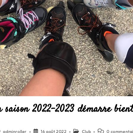
a saison 2022-2023 démarre bient
teur/autrice
Publication
Post
Commentaires
adminroller
16 août 2022
Club
0 commenta