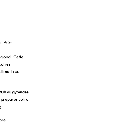
en Pré-
gional. Cette
autres.
di matin au
t 20h au gymnase
r préparer votre
/
mbre