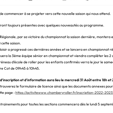
e
publiée :
category:
de
la
blication :
publication :
de commencer à se projeter vers cette nouvelle saison qui nous attend.
eront toujours présentes avec quelques nouveautés au programme.
Régionale, par sa victoire du championnat la saison dernière, montera 
 cette saison.
loisir a progressé ces dernières années et se lancera en championnat ré
tuera la 3ème équipe sénior en championnat et viendra compléter les 2 
éneau d’école de roller pour les enfants confirmés verra le jour le same
re Cot de 09h45 à 10h45.
d’inscription et d’information aura lieu le mercredi 31 Août entre 18h e
 trouverez le formulaire de licence ainsi que les documents annexes pou
ette page :
https://activitewww.chamberyroller.fr/inscription-2022-2023
ntrainements pour toutes les sections commencera dès le lundi 5 septe