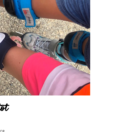
ôt
ire