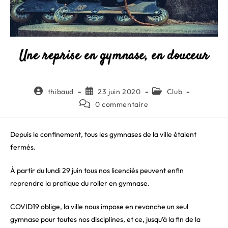
Une reprise en gymnase, en douceur
Auteur/autrice
Publication
Post
thibaud
23 juin 2020
Club
de
publiée :
category:
Commentaires
0 commentaire
la
de
publication :
la
publication :
Depuis le confinement, tous les gymnases de la ville étaient
fermés.
À partir du lundi 29 juin tous nos licenciés peuvent enfin
reprendre la pratique du roller en gymnase.
COVID19 oblige, la ville nous impose en revanche un seul
gymnase pour toutes nos disciplines, et ce, jusqu’à la fin de la