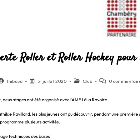
erte Roller et Roller Hockey pour
Auteur/autrice
Publication
Post
Commentaires
thibaud
31 juillet 2020
Club
0 commentair
de
publiée :
category:
de
a
la
publication :
publication :
t, deux stages ont été organisé avec l’AMEJ à la Ravoire.
hilde Ravillard, les plus jeunes ont pu découvrir, pendant une première 
 programme plusieurs activités.
sage techniques des bases