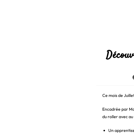
Découv
l
Ce mois de Juille
Encadrée par Mat
du roller avec au
Un apprentis