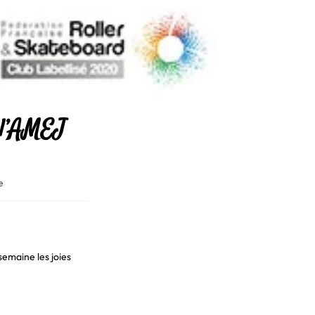
 l’AMEJ
e
semaine les joies