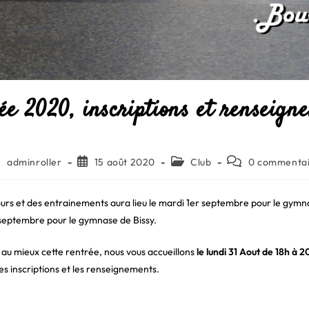
ée 2020, inscriptions et renseign
teur/autrice
Publication
Post
Commentaires
adminroller
15 août 2020
Club
0 commenta
publiée :
category:
de
la
blication :
publication :
ours et des entrainements aura lieu le mardi 1er septembre pour le gymn
 septembre pour le gymnase de Bissy.
 au mieux cette rentrée, nous vous accueillons
le lundi 31 Aout de 18h à 
es inscriptions et les renseignements.