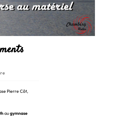
ements
ire
ase Pierre Côt,
20h
au
gymnase