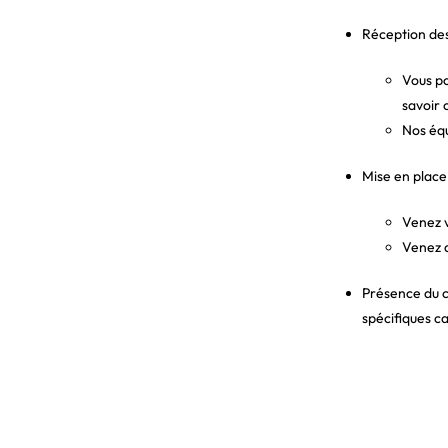
Réception des 
Vous po
savoir
Nos équ
Mise en place
Venez v
Venez d
Présence du c
spécifiques car