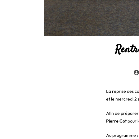
Rentr
Au
de
la
pu
La reprise des c
et le mercredi 2
Afin de préparer
Pierre Cot
pour l
Au programme :