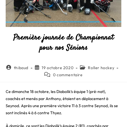
Première journée de Championnat
pour nos Séniors
Auteur/autrice
Publication
Post
thibaud
19 octobre 2020
Roller hockey
de
publiée :
category:
Commentaires
0 commentaire
la
de
publication :
la
publication :
Ce dimanche 18 octobre, les Diabolik’s équipe 1 (pré-nat),
coachés et menés par Anthony, étaient en déplacement à
Seynod. Après une première victoire 11 à 3 contre Seynod, ils se
sont inclinés 4 à 6 contre Thyez.
À domicile, ce sont les Diabolik’s équipe 2 (R1), coachés par