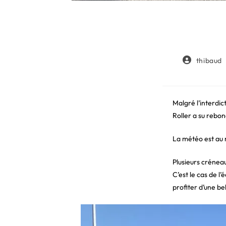
Auteur/autri
thibaud
de
la
publication :
Malgré l’interdic
Roller a su rebon
La météo est au 
Plusieurs créneau
C’est le cas de l’
profiter d’une be