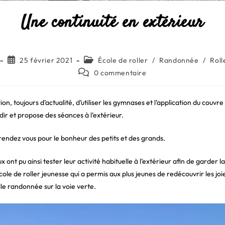
Une continuité en extérieur
ce
Publication
Post
25 février 2021
École de roller
/
Randonnée
/
Roll
publiée :
category:
Commentaires
0 commentaire
de
la
publication :
tion, toujours d’actualité, d’utiliser les gymnases et l’application du couv
dir et propose des séances à l’extérieur.
rendez vous pour le bonheur des petits et des grands.
x ont pu ainsi tester leur activité habituelle à l’extérieur afin de garder l
école de roller jeunesse qui a permis aux plus jeunes de redécouvrir les joie
lle randonnée sur la voie verte.