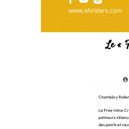
Le « F
Aut
de
la
pub
Chambéry Roller 
Le Free Inline C
patineurs s’élanc
des points et ceu