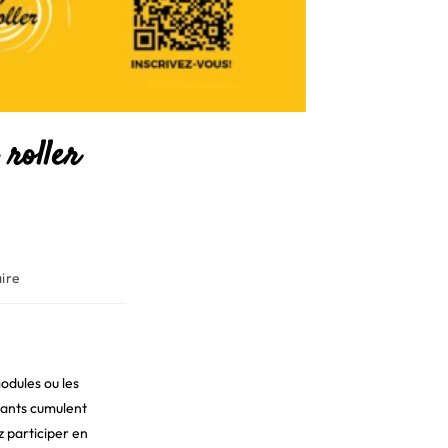
 roller
ire
odules ou les
pants cumulent
z participer en