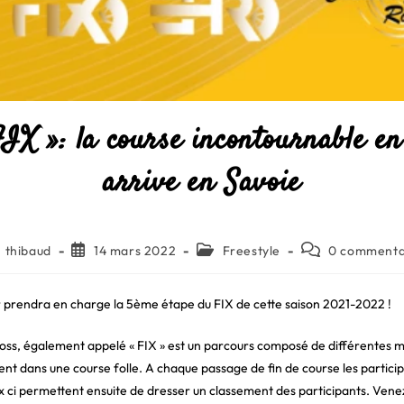
IX »: la course incontournable en
arrive en Savoie
eur/autrice
Publication
Post
Commentaires
thibaud
14 mars 2022
Freestyle
0 commenta
publiée :
category:
de
la
lication :
publication :
prendra en charge la 5ème étape du FIX de cette saison 2021-2022 !
ross, également appelé « FIX » est un parcours composé de différentes m
ent dans une course folle. A chaque passage de fin de course les partici
x ci permettent ensuite de dresser un classement des participants. Vene