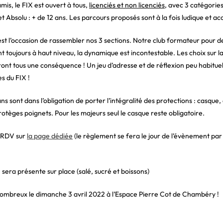
amis, le FIX est ouvert à tous,
licenciés et non licenciés
, avec 3 catégories 
et Absolu : + de 12 ans. Les parcours proposés sont à la fois ludique et acc
t l’occasion de rassembler nos 3 sections. Notre club formateur pour d
t toujours à haut niveau, la dynamique est incontestable. Les choix sur la
nt tous une conséquence ! Un jeu d’adresse et de réflexion peu habituel 
s du FIX !
ns sont dans l’obligation de porter l’intégralité des protections : casque,
rotèges poignets. Pour les majeurs seul le casque reste obligatoire.
n RDV sur
la page dédiée
(le règlement se fera le jour de l’évènement pa
sera présente sur place (salé, sucré et boissons)
ombreux le dimanche 3 avril 2022 à l’Espace Pierre Cot de Chambéry !