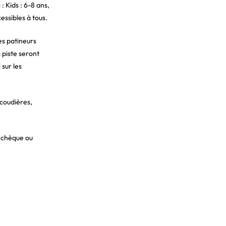
: Kids : 6-8 ans,
essibles à tous.
es patineurs
 piste seront
sur les
 coudières,
r chèque ou