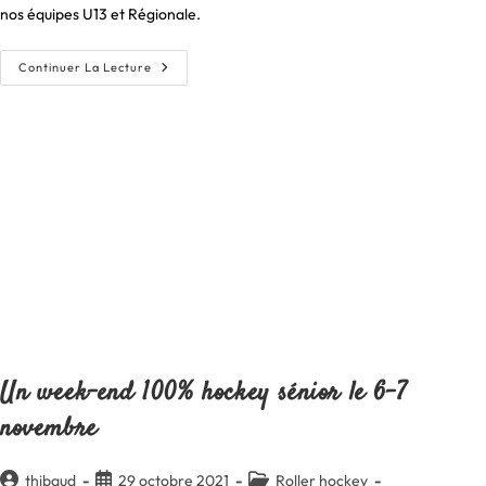
publication :
nos équipes U13 et Régionale.
Un
Continuer La Lecture
Début
De
Saison
Réussit
En
U13
Et
R1
Un week-end 100% hockey sénior le 6-7
novembre
Auteur/autrice
Publication
Post
thibaud
29 octobre 2021
Roller hockey