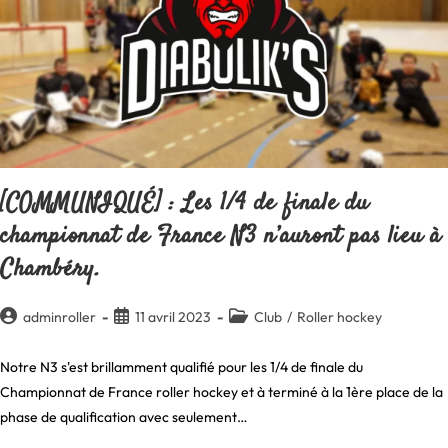
Bonnot
[COMMUNIQUÉ] : Les 1/4 de finale du
championnat de France N3 n’auront pas lieu à
Chambéry.
Auteur/autrice
Publication
Post
adminroller
11 avril 2023
Club
/
Roller hockey
de
publiée :
category:
la
Notre N3 s'est brillamment qualifié pour les 1/4 de finale du
publication :
Championnat de France roller hockey et à terminé à la 1ère place de la
phase de qualification avec seulement…