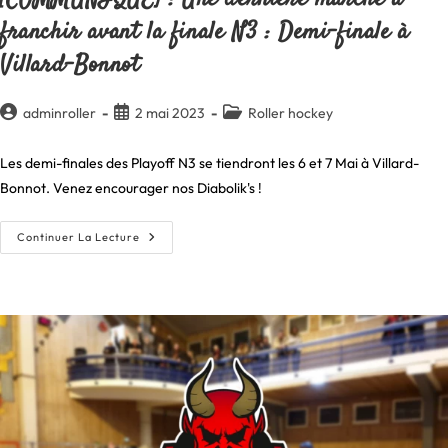
franchir avant la finale N3 : Demi-finale à
Villard-Bonnot
Auteur/autrice
Publication
Post
adminroller
2 mai 2023
Roller hockey
de
publiée :
category:
la
Les demi-finales des Playoff N3 se tiendront les 6 et 7 Mai à Villard-
publication :
Bonnot. Venez encourager nos Diabolik's !
[COMMUNIQUÉ]
Continuer La Lecture
:
Une
Dernière
Marche
À
Franchir
Avant
La
Finale
N3
:
Demi-
Finale
À
Villard-