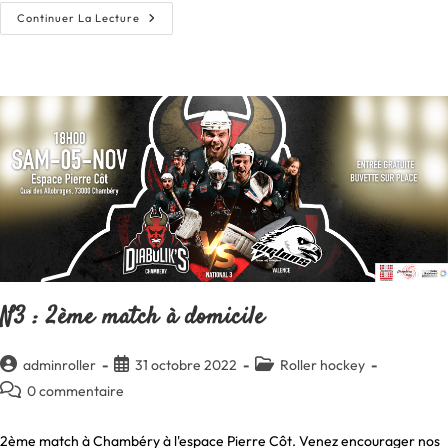
[COMMUNIQUÉ]
Continuer La Lecture
:
Les
1/4
De
Finale
Du
Championnat
De
France
N3
N’auront
Pas
Lieu
À
Chambéry.
N3 : 2ème match à domicile
Auteur/autrice
Publication
Post
adminroller
31 octobre 2022
Roller hockey
de
publiée :
category:
Commentaires
0 commentaire
la
de
publication :
la
2ème match à Chambéry à l'espace Pierre Côt. Venez encourager nos