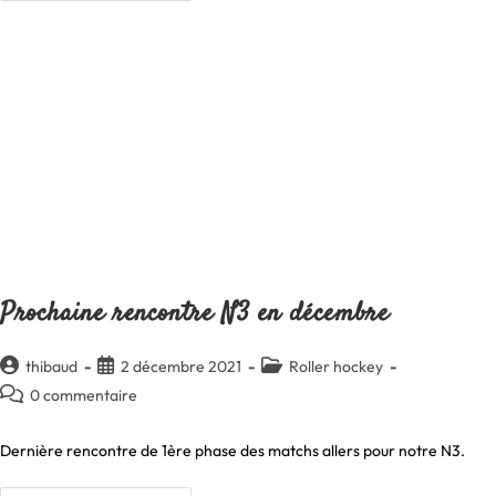
N3
De
L’année
2022
Prochaine rencontre N3 en décembre
Auteur/autrice
Publication
Post
thibaud
2 décembre 2021
Roller hockey
de
publiée :
category:
Commentaires
0 commentaire
la
de
publication :
la
Dernière rencontre de 1ère phase des matchs allers pour notre N3.
publication :