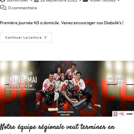
de
publiée :
category:
Commentaires
0 commentaire
la
de
publication :
la
Première journée N3 a domicile. Venez encourager nos Diabolik's !
publication :
Ouverture
Continuer La Lecture
Du
Championnat
N3
Le
1er
Octobre
À
Domicile
Notre équipe régionale veut terminer en