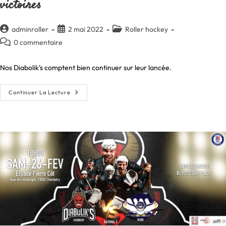
victoires
Auteur/autrice
Publication
Post
adminroller
2 mai 2022
Roller hockey
de
publiée :
category:
Commentaires
0 commentaire
la
de
publication :
la
Nos Diabolik's comptent bien continuer sur leur lancée.
publication :
Notre
Continuer La Lecture
Équipe
Régionale
Veut
Terminer
En
Victoires