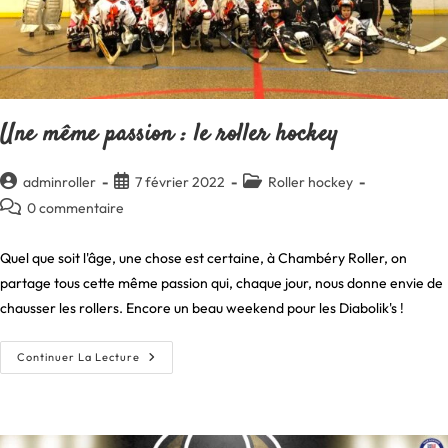
Une même passion : le roller hockey
Auteur/autrice
Publication
Post
adminroller
7 février 2022
Roller hockey
de
publiée :
category:
Commentaires
0 commentaire
la
de
publication :
la
Quel que soit l'âge, une chose est certaine, à Chambéry Roller, on
publication :
partage tous cette même passion qui, chaque jour, nous donne envie de
chausser les rollers. Encore un beau weekend pour les Diabolik's !
Une
Continuer La Lecture
Même
Passion
:
Le
Roller
Hockey