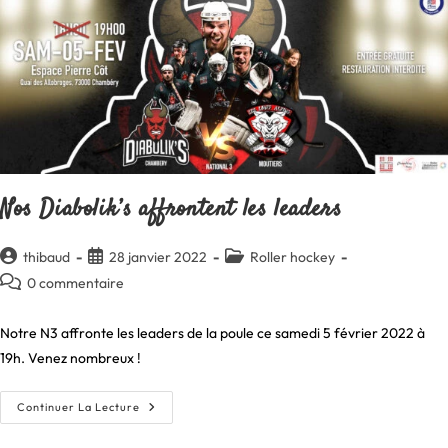
Nos Diabolik’s affrontent les leaders
Auteur/autrice
Publication
Post
thibaud
28 janvier 2022
Roller hockey
de
publiée :
category:
Commentaires
0 commentaire
la
de
publication :
la
Notre N3 affronte les leaders de la poule ce samedi 5 février 2022 à
publication :
19h. Venez nombreux !
Nos
Continuer La Lecture
Diabolik’s
Affrontent