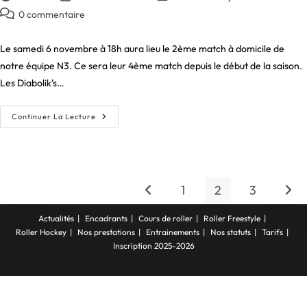
de
publiée :
category:
Commentaires
0 commentaire
la
de
publication :
la
Le samedi 6 novembre à 18h aura lieu le 2ème match à domicile de
publication :
notre équipe N3. Ce sera leur 4ème match depuis le début de la saison.
Les Diabolik's…
Un
Continuer La Lecture
Week-
End
100%
Hockey
Sénior
Le
6-
1
2
3
Go to the previous page
Aller
7
Novembre
Actualités
Encadrants
Cours de roller
Roller Freestyle
Roller Hockey
Nos prestations
Entrainements
Nos statuts
Tarifs
Inscription 2025-2026