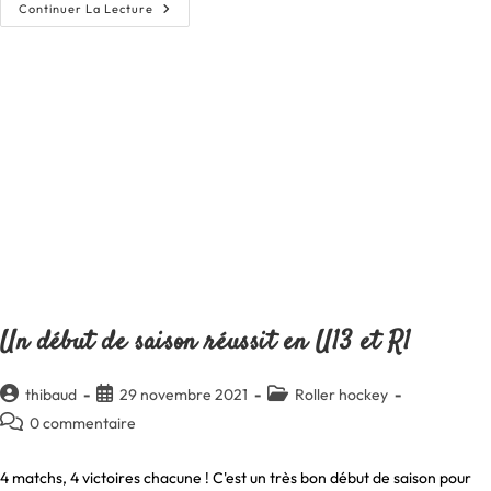
Prochaine
Continuer La Lecture
Rencontre
N3
En
Décembre
Un début de saison réussit en U13 et R1
Auteur/autrice
Publication
Post
thibaud
29 novembre 2021
Roller hockey
de
publiée :
category:
Commentaires
0 commentaire
la
de
publication :
la
4 matchs, 4 victoires chacune ! C'est un très bon début de saison pour