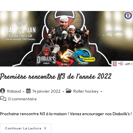
Les
Leaders
Première rencontre N3 de l’année 2022
Auteur/autrice
Publication
Post
thibaud
14 janvier 2022
Roller hockey
de
publiée :
category:
Commentaires
0 commentaire
la
de
publication :
la
Prochaine rencontre N3 à la maison ! Venez encourager nos Diabolik's !
publication :
Première
Continuer La Lecture
Rencontre