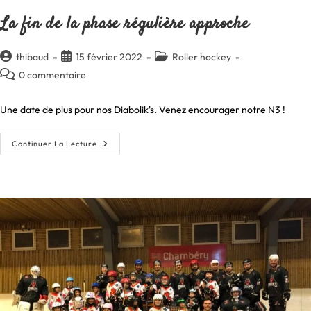
La fin de la phase régulière approche
Auteur/autrice
Publication
Post
thibaud
15 février 2022
Roller hockey
de
publiée :
category:
Commentaires
0 commentaire
la
de
publication :
la
Une date de plus pour nos Diabolik's. Venez encourager notre N3 !
publication :
La
Continuer La Lecture
Fin
De
La
Phase
Régulière
Approche