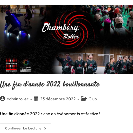
Fort
Une fin d’année 2022 bouillonnante
Auteur/autrice
Publication
Post
adminroller
23 décembre 2022
Club
de
publiée :
category:
la
Une fin d'année 2022 riche en évènements et festive !
publication :
Une
Continuer La Lecture
Fin