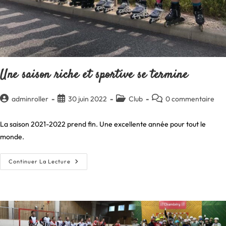
Une saison riche et sportive se termine
Auteur/autrice
Publication
Post
Commentaires
adminroller
30 juin 2022
Club
0 commentaire
de
publiée :
category:
de
la
la
La saison 2021-2022 prend fin. Une excellente année pour tout le
publication :
publication :
monde.
Une
Continuer La Lecture
Saison
Riche
Et
Sportive
Se
Termine