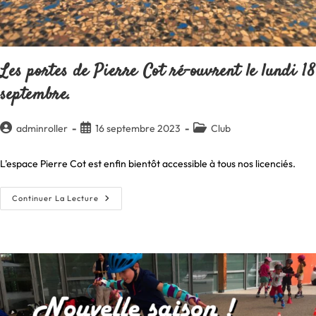
Les portes de Pierre Cot ré-ouvrent le lundi 18
septembre.
Auteur/autrice
Publication
Post
adminroller
16 septembre 2023
Club
de
publiée :
category:
la
L'espace Pierre Cot est enfin bientôt accessible à tous nos licenciés.
publication :
Les
Continuer La Lecture
Portes
De
Pierre
Cot
Ré-
Ouvrent
Le
Lundi
18
Septembre.