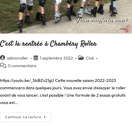
C’est la rentrée à Chambéry Roller
Auteur/autrice
Publication
Post
adminroller
1 septembre 2022
Club
de
publiée :
category:
Commentaires
0 commentaire
la
de
publication :
la
https://youtu.be/_5kiBZv21gU Cette nouvelle saison 2022-2023
publication :
commencera dans quelques jours. Vous avez envie d'essayer le roller
avant de vous lancer, c'est possible ! Une formule de 2 essais gratuits
vous est…
C’est
Continuer La Lecture
La
Rentrée
À