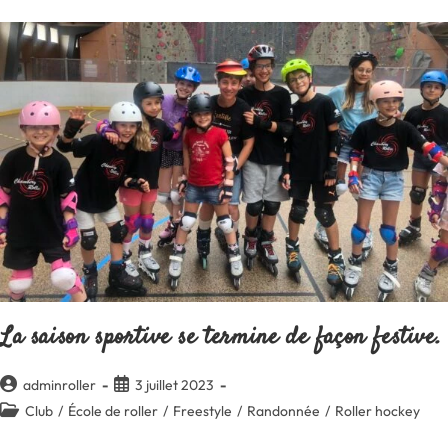
Septembre
La saison sportive se termine de façon festive.
Auteur/autrice
Publication
adminroller
3 juillet 2023
de
publiée :
Post
Club
/
École de roller
/
Freestyle
/
Randonnée
/
Roller hockey
la
category:
publication :