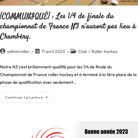
[COMMUNIQUÉ] : Les 1/4 de finale du
championnat de France N3 n’auront pas lieu à
Chambéry.
Auteur/autrice
Publication
Post
adminroller
11 avril 2023
Club
/
Roller hockey
de
publiée :
category:
la
Notre N3 s'est brillamment qualifié pour les 1/4 de finale du
publication :
Championnat de France roller hockey et à terminé à la 1ère place de la
phase de qualification avec seulement…
[COMMUNIQUÉ]
Continuer La Lecture
:
Les
1/4
De
Finale
Du
Championnat
De
France