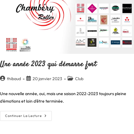
N3
N’auront
Pas
Lieu
À
Chambéry.
Une année 2023 qui démarre fort
Auteur/autrice
Publication
Post
thibaud
20 janvier 2023
Club
de
publiée :
category:
la
Une nouvelle année, oui, mais une saison 2022-2023 toujours pleine
publication :
d'émotions et loin d'être terminée.
Une
Continuer La Lecture
Année
2023
Qui
Démarre