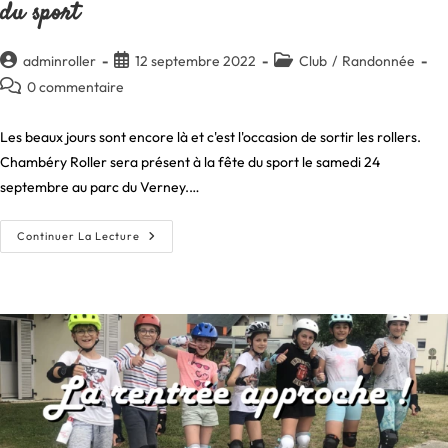
du sport
Auteur/autrice
Publication
Post
adminroller
12 septembre 2022
Club
/
Randonnée
de
publiée :
category:
Commentaires
0 commentaire
la
de
publication :
la
Les beaux jours sont encore là et c'est l'occasion de sortir les rollers.
publication :
Chambéry Roller sera présent à la fête du sport le samedi 24
septembre au parc du Verney.…
[ANNULÉ]
Continuer La Lecture
Chambéry
Roller
Présent
À
La
Fête
Du
Sport