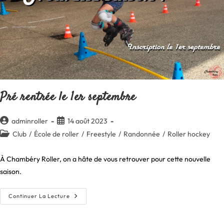
Pré rentrée le 1er septembre
Auteur/autrice
Publication
adminroller
14 août 2023
de
publiée :
Post
Club
/
École de roller
/
Freestyle
/
Randonnée
/
Roller hockey
la
category:
publication :
À Chambéry Roller, on a hâte de vous retrouver pour cette nouvelle
saison.
Pré
Continuer La Lecture
Rentrée
Le
1er