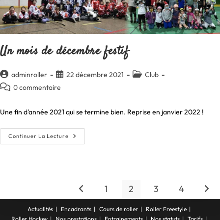
Un mois de décembre festif
Auteur/autrice
Publication
Post
adminroller
22 décembre 2021
Club
de
publiée :
category:
Commentaires
0 commentaire
la
de
publication :
la
Une fin d'année 2021 qui se termine bien. Reprise en janvier 2022 !
publication :
Un
Continuer La Lecture
Mois
De
Décembre
Festif
1
2
3
4
Go to the previous page
Aller
Actualités
Encadrants
Cours de roller
Roller Freestyle
Roller Hockey
Nos prestations
Entrainements
Nos statuts
Tarifs